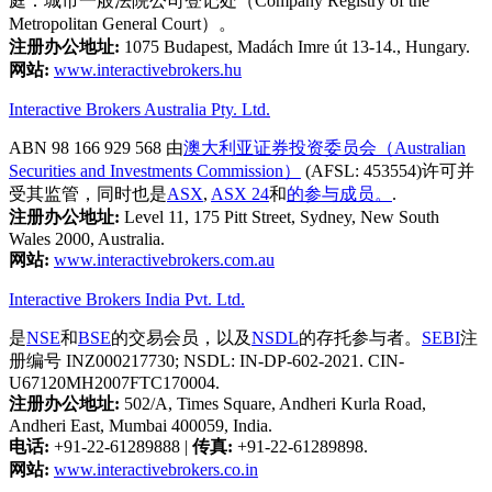
庭：城市一般法院公司登记处（Company Registry of the
Metropolitan General Court）。
注册办公地址:
1075 Budapest, Madách Imre út 13-14., Hungary.
网站:
www.interactivebrokers.hu
Interactive Brokers Australia Pty. Ltd.
ABN 98 166 929 568 由
澳大利亚证券投资委员会（Australian
Securities and Investments Commission）
(AFSL: 453554)许可并
受其监管，同时也是
ASX
,
ASX 24
和
的参与成员。
.
注册办公地址:
Level 11, 175 Pitt Street, Sydney, New South
Wales 2000, Australia.
网站:
www.interactivebrokers.com.au
Interactive Brokers India Pvt. Ltd.
是
NSE
和
BSE
的交易会员，以及
NSDL
的存托参与者。
SEBI
注
册编号 INZ000217730; NSDL: IN-DP-602-2021. CIN-
U67120MH2007FTC170004.
注册办公地址:
502/A, Times Square, Andheri Kurla Road,
Andheri East, Mumbai 400059, India.
电话:
+91-22-61289888
|
传真:
+91-22-61289898.
网站:
www.interactivebrokers.co.in