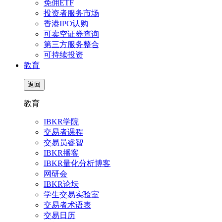
免佣ETF
投资者服务市场
香港IPO认购
可卖空证券查询
第三方服务整合
可持续投资
教育
返回
教育
IBKR学院
交易者课程
交易员睿智
IBKR播客
IBKR量化分析博客
网研会
IBKR论坛
学生交易实验室
交易者术语表
交易日历