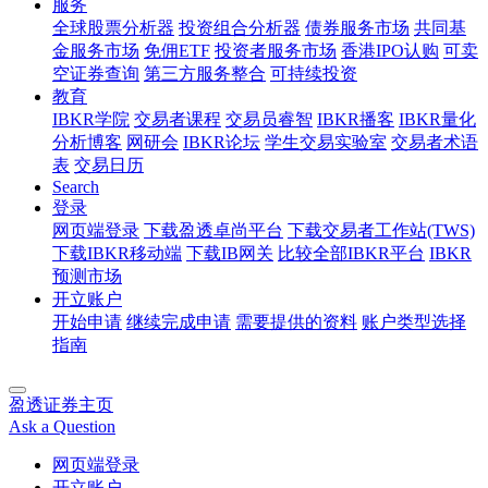
服务
全球股票分析器
投资组合分析器
债券服务市场
共同基
金服务市场
免佣ETF
投资者服务市场
香港IPO认购
可卖
空证券查询
第三方服务整合
可持续投资
教育
IBKR学院
交易者课程
交易员睿智
IBKR播客
IBKR量化
分析博客
网研会
IBKR论坛
学生交易实验室
交易者术语
表
交易日历
Search
登录
网页端登录
下载盈透卓尚平台
下载交易者工作站(TWS)
下载IBKR移动端
下载IB网关
比较全部IBKR平台
IBKR
预测市场
开立账户
开始申请
继续完成申请
需要提供的资料
账户类型选择
指南
盈透证券主页
Ask a Question
网页端登录
开立账户