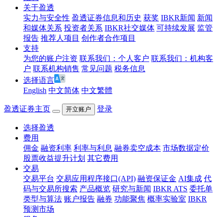
关于盈透
实力与安全性
盈透证券信息和历史
获奖
IBKR新闻
新闻
和媒体关系
投资者关系
IBKR社交媒体
可持续发展
监管
报告
推荐人项目
创作者合作项目
支持
为您的账户注资
联系我们：个人客户
联系我们：机构客
户
联系机构销售
常见问题
税务信息
选择语言
English
中文简体
中文繁體
盈透证券主页
登录
开立账户
选择盈透
费用
佣金
融资利率
利率与利息
融券卖空成本
市场数据定价
股票收益提升计划
其它费用
交易
交易平台
交易应用程序接口(API)
融资保证金
AI集成
代
码与交易所搜索
产品概览
研究与新闻
IBKR ATS
委托单
类型与算法
账户报告
融券
功能聚焦
概率实验室
IBKR
预测市场