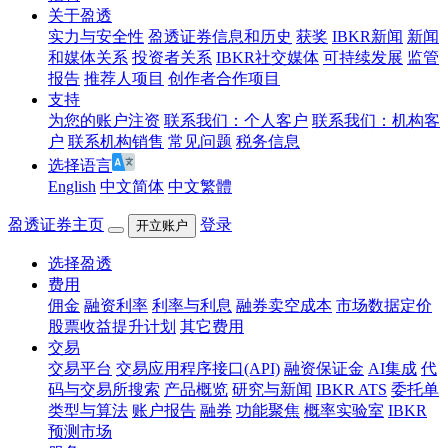
关于盈透
实力与安全性
盈透证券信息和历史
获奖
IBKR新闻
新闻
和媒体关系
投资者关系
IBKR社交媒体
可持续发展
监管
报告
推荐人项目
创作者合作项目
支持
为您的账户注资
联系我们：个人客户
联系我们：机构客
户
联系机构销售
常见问题
税务信息
选择语言
English
中文简体
中文繁體
盈透证券主页
登录
开立账户
选择盈透
费用
佣金
融资利率
利率与利息
融券卖空成本
市场数据定价
股票收益提升计划
其它费用
交易
交易平台
交易应用程序接口(API)
融资保证金
AI集成
代
码与交易所搜索
产品概览
研究与新闻
IBKR ATS
委托单
类型与算法
账户报告
融券
功能聚焦
概率实验室
IBKR
预测市场