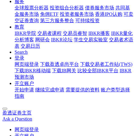
服务
全球股票分析器
投资组合分析器
债券服务市场
共同基
金服务市场
免佣ETF
投资者服务市场
香港IPO认购
可卖
空证券查询
第三方服务整合
可持续投资
教育
IBKR学院
交易者课程
交易员睿智
IBKR播客
IBKR量化
分析博客
网研会
IBKR论坛
学生交易实验室
交易者术语
表
交易日历
Search
登录
网页端登录
下载盈透卓尚平台
下载交易者工作站(TWS)
下载IBKR移动端
下载IB网关
比较全部IBKR平台
IBKR
预测市场
开立账户
开始申请
继续完成申请
需要提供的资料
账户类型选择
指南
盈透证券主页
Ask a Question
网页端登录
开立账户