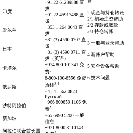
台
+91 22 61289888 直
拨
印度
2 现金与持仓转账
+91 22 45917488 直
2/1 初始注资帮助
拨
2/2 存款或取款
+353 1 264 0643 直
爱尔兰
2/3 持仓转账
拨
+81 (3) 4590 0707 直
3 一般与登录帮助
拨
日本
+81 (3) 4590 0711 直
4 新账户帮助
拨（英语）
+974 800 101341 免
5 安全设备帮助
卡塔尔
5
费
6 技术问题
8-800-100-8556 免费
3,4
热线
俄罗斯
+41 41 562 0823
Pyсский
+966 800850 1106 免
沙特阿拉伯
5
费
+65 6990 5200 一般
新加坡
信息
+971 8000 3110143
阿拉伯联合酋长国
5