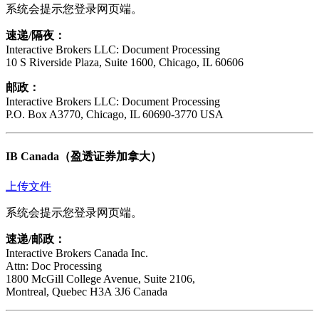
系统会提示您登录网页端。
速递/隔夜：
Interactive Brokers LLC: Document Processing
10 S Riverside Plaza, Suite 1600, Chicago, IL 60606
邮政：
Interactive Brokers LLC: Document Processing
P.O. Box A3770, Chicago, IL 60690-3770 USA
IB Canada（盈透证券加拿大）
上传文件
系统会提示您登录网页端。
速递/邮政：
Interactive Brokers Canada Inc.
Attn: Doc Processing
1800 McGill College Avenue, Suite 2106,
Montreal, Quebec H3A 3J6 Canada