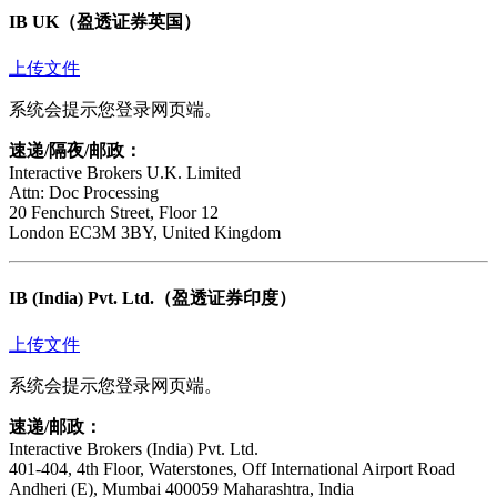
IB UK（盈透证券英国）
上传文件
系统会提示您登录网页端。
速递/隔夜/邮政：
Interactive Brokers U.K. Limited
Attn: Doc Processing
20 Fenchurch Street, Floor 12
London EC3M 3BY, United Kingdom
IB (India) Pvt. Ltd.（盈透证券印度）
上传文件
系统会提示您登录网页端。
速递/邮政：
Interactive Brokers (India) Pvt. Ltd.
401-404, 4th Floor, Waterstones, Off International Airport Road
Andheri (E), Mumbai 400059 Maharashtra, India