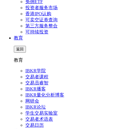
免佣ETF
投资者服务市场
香港IPO认购
可卖空证券查询
第三方服务整合
可持续投资
教育
返回
教育
IBKR学院
交易者课程
交易员睿智
IBKR播客
IBKR量化分析博客
网研会
IBKR论坛
学生交易实验室
交易者术语表
交易日历