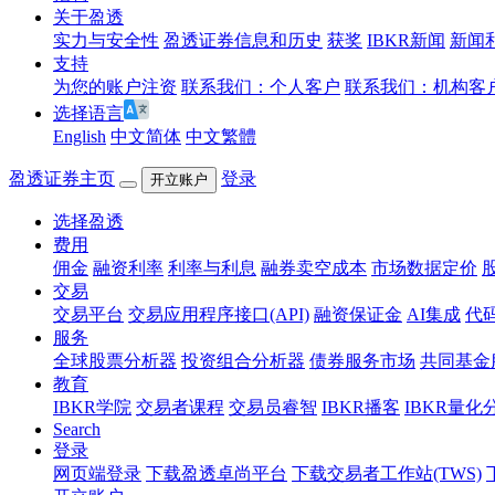
关于盈透
实力与安全性
盈透证券信息和历史
获奖
IBKR新闻
新闻
支持
为您的账户注资
联系我们：个人客户
联系我们：机构客
选择语言
English
中文简体
中文繁體
盈透证券主页
登录
开立账户
选择盈透
费用
佣金
融资利率
利率与利息
融券卖空成本
市场数据定价
交易
交易平台
交易应用程序接口(API)
融资保证金
AI集成
代
服务
全球股票分析器
投资组合分析器
债券服务市场
共同基金
教育
IBKR学院
交易者课程
交易员睿智
IBKR播客
IBKR量化
Search
登录
网页端登录
下载盈透卓尚平台
下载交易者工作站(TWS)