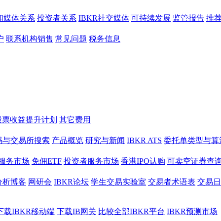
和媒体关系
投资者关系
IBKR社交媒体
可持续发展
监管报告
推
户
联系机构销售
常见问题
税务信息
股票收益提升计划
其它费用
码与交易所搜索
产品概览
研究与新闻
IBKR ATS
委托单类型与算
服务市场
免佣ETF
投资者服务市场
香港IPO认购
可卖空证券查
分析博客
网研会
IBKR论坛
学生交易实验室
交易者术语表
交易日
下载IBKR移动端
下载IB网关
比较全部IBKR平台
IBKR预测市场