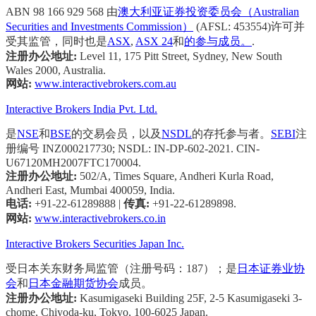
ABN 98 166 929 568 由
澳大利亚证券投资委员会（Australian
Securities and Investments Commission）
(AFSL: 453554)许可并
受其监管，同时也是
ASX
,
ASX 24
和
的参与成员。
.
注册办公地址:
Level 11, 175 Pitt Street, Sydney, New South
Wales 2000, Australia.
网站:
www.interactivebrokers.com.au
Interactive Brokers India Pvt. Ltd.
是
NSE
和
BSE
的交易会员，以及
NSDL
的存托参与者。
SEBI
注
册编号 INZ000217730; NSDL: IN-DP-602-2021. CIN-
U67120MH2007FTC170004.
注册办公地址:
502/A, Times Square, Andheri Kurla Road,
Andheri East, Mumbai 400059, India.
电话:
+91-22-61289888
|
传真:
+91-22-61289898.
网站:
www.interactivebrokers.co.in
Interactive Brokers Securities Japan Inc.
受日本关东财务局监管（注册号码：187）；是
日本证券业协
会
和
日本金融期货协会
成员。
注册办公地址:
Kasumigaseki Building 25F, 2-5 Kasumigaseki 3-
chome, Chiyoda-ku, Tokyo, 100-6025 Japan.