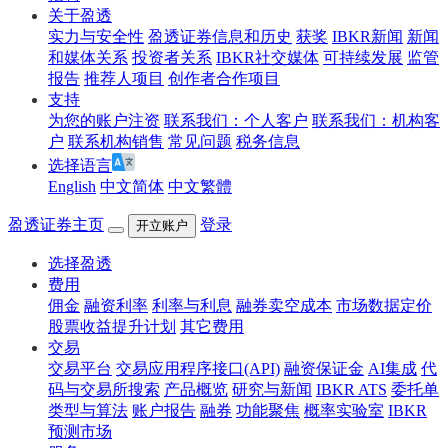
关于盈透
实力与安全性
盈透证券信息和历史
获奖
IBKR新闻
新闻
和媒体关系
投资者关系
IBKR社交媒体
可持续发展
监管
报告
推荐人项目
创作者合作项目
支持
为您的账户注资
联系我们：个人客户
联系我们：机构客
户
联系机构销售
常见问题
税务信息
选择语言
English
中文简体
中文繁體
盈透证券主页
登录
开立账户
选择盈透
费用
佣金
融资利率
利率与利息
融券卖空成本
市场数据定价
股票收益提升计划
其它费用
交易
交易平台
交易应用程序接口(API)
融资保证金
AI集成
代
码与交易所搜索
产品概览
研究与新闻
IBKR ATS
委托单
类型与算法
账户报告
融券
功能聚焦
概率实验室
IBKR
预测市场