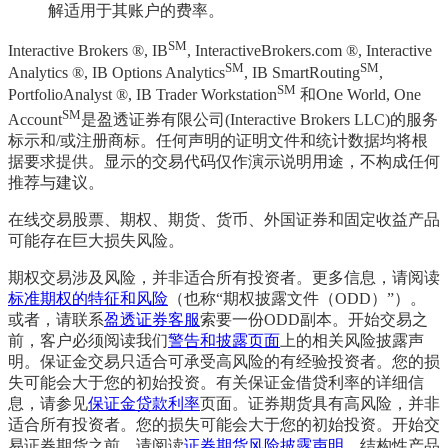
解适用于其账户的费率。
SM
Interactive Brokers ®, IB
, InteractiveBrokers.com ®, Interactive
SM
SM
Analytics ®, IB Options Analytics
, IB SmartRouting
,
SM
PortfolioAnalyst ®, IB Trader Workstation
和One World, One
SM
Account
是盈透证券有限公司(Interactive Brokers LLC)的服务
标示和/或注册商标。任何声明的证明文件和统计数据均将根
据要求提供。显示的交易代码仅作演示说明用途，不构成任何
推荐与建议。
在线交易股票、期权、期货、货币、外国证券和固定收益产品
可能存在巨大损失风险。
期权交易涉及风险，并非适合所有投资者。更多信息，请阅读
标准期权的特征和风险
（也称“期权披露文件（ODD）”）。
或者，请联系
盈透证券客服
索要一份ODD副本。开始交易之
前，客户必须阅读我们
警告和披露页面
上的相关风险披露声
明。保证金交易只适合可承受高风险的有经验投资者。您的损
失可能会大于您的初始投资。有关保证金借贷利率的详细信
息，请参见
保证金贷款利率
页面。证券期货具有高风险，并非
适合所有投资者。您的损失可能会大于您的初始投资。开始交
易证券期货之前，请阅读
证券期货风险披露声明
。结构性产品