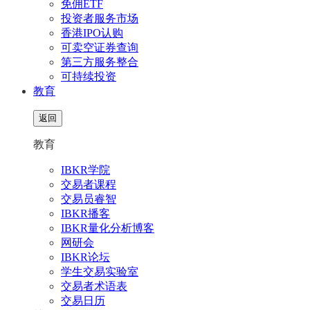
免佣ETF
投资者服务市场
香港IPO认购
可卖空证券查询
第三方服务整合
可持续投资
教育
返回
教育
IBKR学院
交易者课程
交易员睿智
IBKR播客
IBKR量化分析博客
网研会
IBKR论坛
学生交易实验室
交易者术语表
交易日历