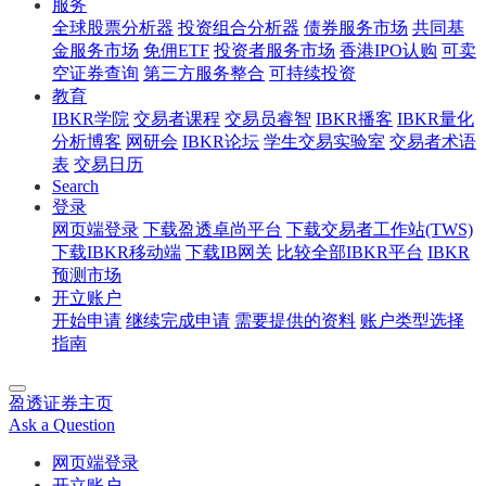
服务
全球股票分析器
投资组合分析器
债券服务市场
共同基
金服务市场
免佣ETF
投资者服务市场
香港IPO认购
可卖
空证券查询
第三方服务整合
可持续投资
教育
IBKR学院
交易者课程
交易员睿智
IBKR播客
IBKR量化
分析博客
网研会
IBKR论坛
学生交易实验室
交易者术语
表
交易日历
Search
登录
网页端登录
下载盈透卓尚平台
下载交易者工作站(TWS)
下载IBKR移动端
下载IB网关
比较全部IBKR平台
IBKR
预测市场
开立账户
开始申请
继续完成申请
需要提供的资料
账户类型选择
指南
盈透证券主页
Ask a Question
网页端登录
开立账户