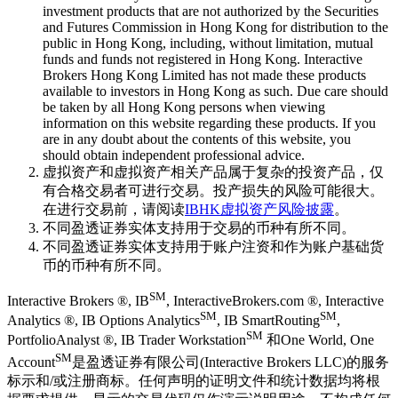
investment products that are not authorized by the Securities
and Futures Commission in Hong Kong for distribution to the
public in Hong Kong, including, without limitation, mutual
funds and funds not registered in Hong Kong. Interactive
Brokers Hong Kong Limited has not made these products
available to investors in Hong Kong as such. Due care should
be taken by all Hong Kong persons when viewing
information on this website regarding these products. If you
are in any doubt about the contents of this website, you
should obtain independent professional advice.
虚拟资产和虚拟资产相关产品属于复杂的投资产品，仅
有合格交易者可进行交易。投产损失的风险可能很大。
在进行交易前，请阅读
IBHK虚拟资产风险披露
。
不同盈透证券实体支持用于交易的币种有所不同。
不同盈透证券实体支持用于账户注资和作为账户基础货
币的币种有所不同。
SM
Interactive Brokers ®, IB
, InteractiveBrokers.com ®, Interactive
SM
SM
Analytics ®, IB Options Analytics
, IB SmartRouting
,
SM
PortfolioAnalyst ®, IB Trader Workstation
和One World, One
SM
Account
是盈透证券有限公司(Interactive Brokers LLC)的服务
标示和/或注册商标。任何声明的证明文件和统计数据均将根