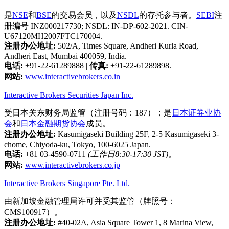
是
NSE
和
BSE
的交易会员，以及
NSDL
的存托参与者。
SEBI
注
册编号 INZ000217730; NSDL: IN-DP-602-2021. CIN-
U67120MH2007FTC170004.
注册办公地址:
502/A, Times Square, Andheri Kurla Road,
Andheri East, Mumbai 400059, India.
电话:
+91-22-61289888
|
传真:
+91-22-61289898.
网站:
www.interactivebrokers.co.in
Interactive Brokers Securities Japan Inc.
受日本关东财务局监管（注册号码：187）；是
日本证券业协
会
和
日本金融期货协会
成员。
注册办公地址:
Kasumigaseki Building 25F, 2-5 Kasumigaseki 3-
chome, Chiyoda-ku, Tokyo, 100-6025 Japan.
电话:
+81 03-4590-0711
(工作日8:30-17:30 JST)
。
网站:
www.interactivebrokers.co.jp
Interactive Brokers Singapore Pte. Ltd.
由新加坡金融管理局许可并受其监管（牌照号：
CMS100917）。
注册办公地址:
#40-02A, Asia Square Tower 1, 8 Marina View,