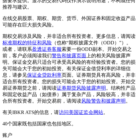
据要求提供。显示的交易代码仅作演示说明用途，不构成任何
推荐与建议。
在线交易股票、期权、期货、货币、外国证券和固定收益产品
可能存在巨大损失风险。
期权交易涉及风险，并非适合所有投资者。更多信息，请阅读
标准期权的特征和风险
（也称“期权披露文件（ODD）”）。
或者，请联系
盈透证券客服
索要一份ODD副本。开始交易之
前，客户必须阅读我们
警告和披露页面
上的相关风险披露声
明。保证金交易只适合可承受高风险的有经验投资者。您的损
失可能会大于您的初始投资。有关保证金借贷利率的详细信
息，请参见
保证金贷款利率
页面。证券期货具有高风险，并非
适合所有投资者。您的损失可能会大于您的初始投资。开始交
易证券期货之前，请阅读
证券期货风险披露声明
。结构性产品
和固定收益产品（如债券）属于复杂产品，风险较高，并非适
合所有投资者。开始交易前，请阅读
风险警告和披露声明
。
有关IBKR ATS的信息，请
访问美国证监会网站
。
40个国家既包括国家也包括地区。
账户