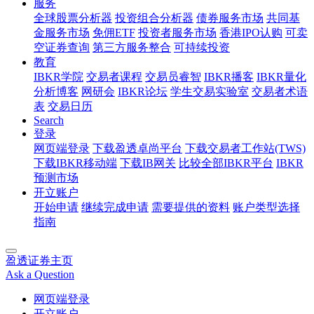
服务
全球股票分析器
投资组合分析器
债券服务市场
共同基
金服务市场
免佣ETF
投资者服务市场
香港IPO认购
可卖
空证券查询
第三方服务整合
可持续投资
教育
IBKR学院
交易者课程
交易员睿智
IBKR播客
IBKR量化
分析博客
网研会
IBKR论坛
学生交易实验室
交易者术语
表
交易日历
Search
登录
网页端登录
下载盈透卓尚平台
下载交易者工作站(TWS)
下载IBKR移动端
下载IB网关
比较全部IBKR平台
IBKR
预测市场
开立账户
开始申请
继续完成申请
需要提供的资料
账户类型选择
指南
盈透证券主页
Ask a Question
网页端登录
开立账户