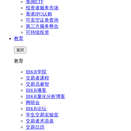
免佣ETF
投资者服务市场
香港IPO认购
可卖空证券查询
第三方服务整合
可持续投资
教育
返回
教育
IBKR学院
交易者课程
交易员睿智
IBKR播客
IBKR量化分析博客
网研会
IBKR论坛
学生交易实验室
交易者术语表
交易日历