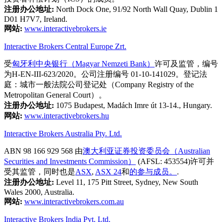
注册办公地址:
North Dock One, 91/92 North Wall Quay, Dublin 1
D01 H7V7, Ireland.
网站:
www.interactivebrokers.ie
Interactive Brokers Central Europe Zrt.
受
匈牙利中央银行（Magyar Nemzeti Bank）
许可及监管，编号
为H-EN-III-623/2020。公司注册编号 01-10-141029。登记法
庭：城市一般法院公司登记处（Company Registry of the
Metropolitan General Court）。
注册办公地址:
1075 Budapest, Madách Imre út 13-14., Hungary.
网站:
www.interactivebrokers.hu
Interactive Brokers Australia Pty. Ltd.
ABN 98 166 929 568 由
澳大利亚证券投资委员会（Australian
Securities and Investments Commission）
(AFSL: 453554)许可并
受其监管，同时也是
ASX
,
ASX 24
和
的参与成员。
.
注册办公地址:
Level 11, 175 Pitt Street, Sydney, New South
Wales 2000, Australia.
网站:
www.interactivebrokers.com.au
Interactive Brokers India Pvt. Ltd.