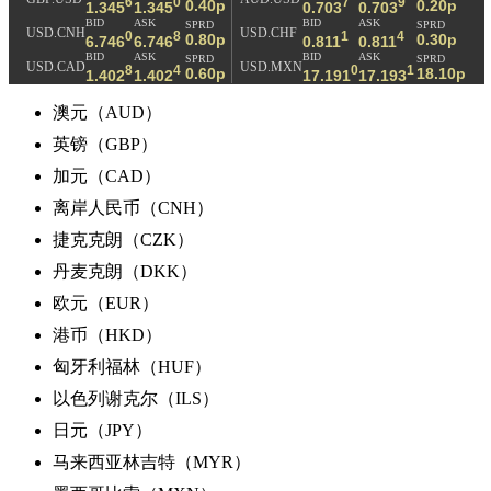
6
0
7
9
0.40p
0.20p
1.345
1.345
0.703
0.703
BID
ASK
BID
ASK
SPRD
SPRD
USD.CNH
USD.CHF
0
8
1
4
0.80p
0.30p
6.746
6.746
0.811
0.811
BID
ASK
BID
ASK
SPRD
SPRD
USD.CAD
USD.MXN
8
4
0
1
0.60p
18.10p
1.402
1.402
17.191
17.193
澳元（AUD）
英镑（GBP）
加元（CAD）
离岸人民币（CNH）
捷克克朗（CZK）
丹麦克朗（DKK）
欧元（EUR）
港币（HKD）
匈牙利福林（HUF）
以色列谢克尔（ILS）
日元（JPY）
马来西亚林吉特（MYR）