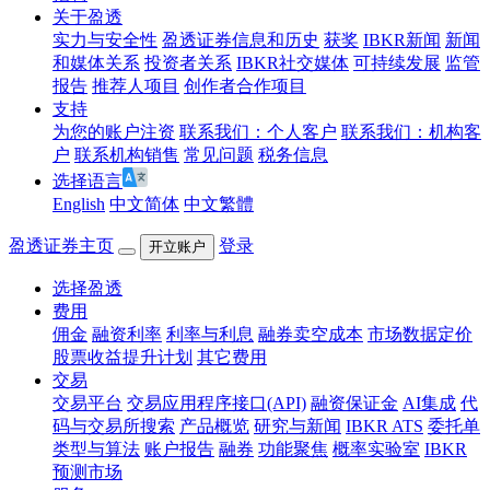
关于盈透
实力与安全性
盈透证券信息和历史
获奖
IBKR新闻
新闻
和媒体关系
投资者关系
IBKR社交媒体
可持续发展
监管
报告
推荐人项目
创作者合作项目
支持
为您的账户注资
联系我们：个人客户
联系我们：机构客
户
联系机构销售
常见问题
税务信息
选择语言
English
中文简体
中文繁體
盈透证券主页
登录
开立账户
选择盈透
费用
佣金
融资利率
利率与利息
融券卖空成本
市场数据定价
股票收益提升计划
其它费用
交易
交易平台
交易应用程序接口(API)
融资保证金
AI集成
代
码与交易所搜索
产品概览
研究与新闻
IBKR ATS
委托单
类型与算法
账户报告
融券
功能聚焦
概率实验室
IBKR
预测市场